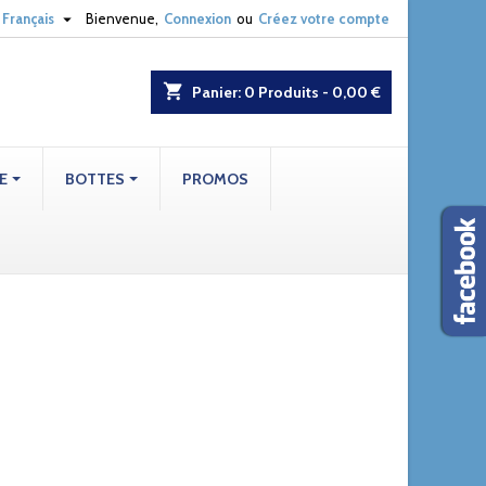

Français
Bienvenue,
Connexion
ou
Créez votre compte
shopping_cart
Panier:
0
Produits - 0,00 €
E
BOTTES
PROMOS