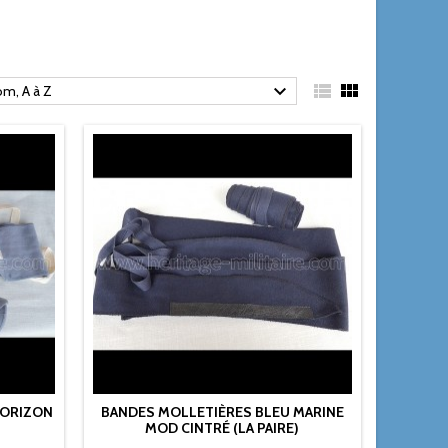



m, A à Z
HORIZON
BANDES MOLLETIÈRES BLEU MARINE
MOD CINTRÉ (LA PAIRE)