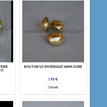
TERIE
BOUTON 1/2 SPHÉRIQUE 16MM DORÉ
TIT
Prix
1,95 €
Détails