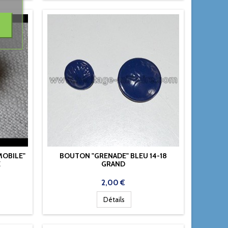
MOBILE"
BOUTON "GRENADE" BLEU 14-18
E
GRAND
Prix
2,00 €
Détails