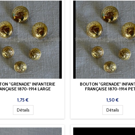
ON "GRENADE" INFANTERIE
BOUTON "GRENADE" INFAN
ANÇAISE 1870-1914 LARGE
FRANÇAISE 1870-1914 PE
Prix
Prix
1,75 €
1,50 €
Détails
Détails