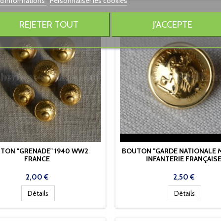
 d'informations
Personnaliser les cookies
REJETER TOUT
J'ACCEPTE
TON "GRENADE" 1940 WW2
BOUTON "GARDE NATIONALE 
FRANCE
INFANTERIE FRANÇAIS
Prix
Prix
2,00 €
2,50 €
Détails
Détails