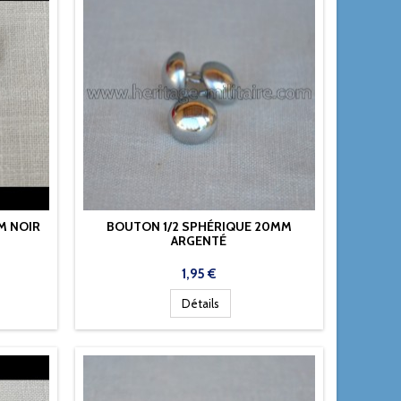
M NOIR
BOUTON 1/2 SPHÉRIQUE 20MM
ARGENTÉ
Prix
1,95 €
Détails