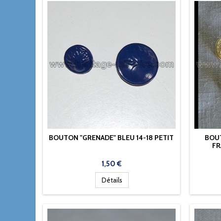
BOUTON "GRENADE" BLEU 14-18 PETIT
BOUT
FR
Prix
1,50 €
Détails