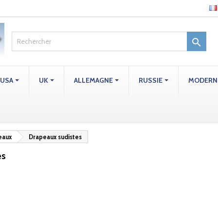

USA
UK
ALLEMAGNE
RUSSIE
MODERN
eaux
Drapeaux sudistes
es