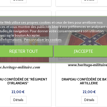
ite Web utilise ses propres cookies et ceux de tiers pour améliorer nos
ices et vous montrer des publicités liées à vos préférences en analysant 
tudes de navigation. Pour donner votre consentement à son utilisation,
yez sur le bouton Accepter.
 d'informations
Personnaliser les cookies
REJETER TOUT
J'ACCEPTE
AU CONFÉDÉRÉ DE "RÉGIMENT
DRAPEAU CONFÉDÉRÉ DE BA
D'IRLANDAIS"
ARTILLERIE
Prix
Prix
22,00 €
22,00 €
Détails
Détails