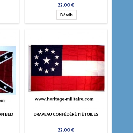
Prix
22,00 €
Détails
AN BED
DRAPEAU CONFÉDÉRÉ 11 ÉTOILES
Prix
22,00 €