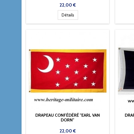
Prix
22,00 €
Détails
DRAPEAU CONFÉDÉRÉ "EARL VAN
DRA
DORN"
Prix
22,00 €