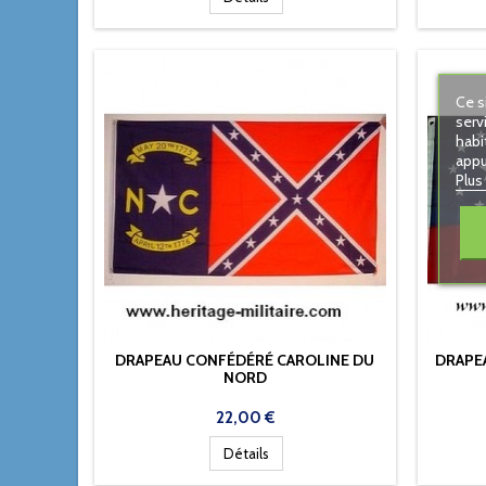
Ce s
serv
habi
appu
Plus
DRAPEAU CONFÉDÉRÉ CAROLINE DU
DRAPE
NORD
Prix
22,00 €
Détails