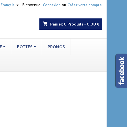

Français
Bienvenue,
Connexion
ou
Créez votre compte
shopping_cart
Panier:
0
Produits - 0,00 €
E
BOTTES
PROMOS