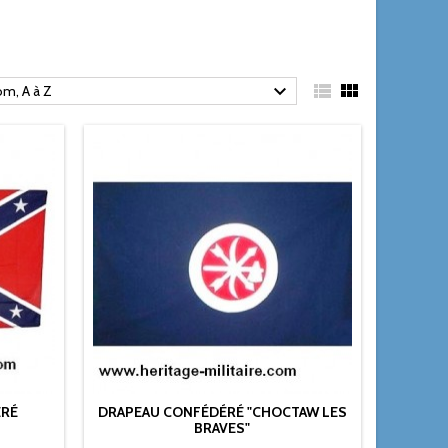



m, A à Z
ÉRÉ
DRAPEAU CONFÉDÉRÉ "CHOCTAW LES
BRAVES"