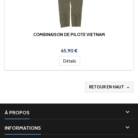
COMBINAISON DE PILOTE VIETNAM
Prix
65,90 €
Détails
RETOUR EN HAUT


À PROPOS

INFORMATIONS