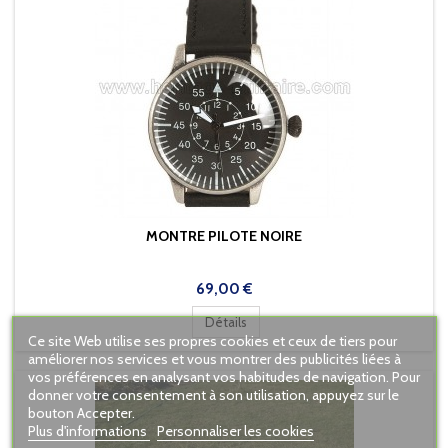
MONTRE PILOTE NOIRE
Prix
69,00 €
Détails
Ce site Web utilise ses propres cookies et ceux de tiers pour
améliorer nos services et vous montrer des publicités liées à
vos préférences en analysant vos habitudes de navigation. Pour
donner votre consentement à son utilisation, appuyez sur le
bouton Accepter.
Plus d'informations
Personnaliser les cookies