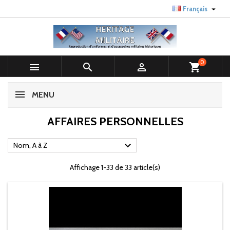

Français
0



shopping_cart
MENU
AFFAIRES PERSONNELLES

Nom, A à Z
Affichage 1-33 de 33 article(s)