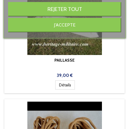
REJETER TOUT
J'ACCEPTE
PAILLASSE
Prix
39,00 €
Détails