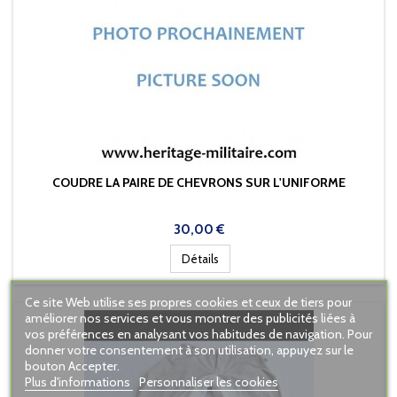
COUDRE LA PAIRE DE CHEVRONS SUR L'UNIFORME
Prix
30,00 €
Détails
Ce site Web utilise ses propres cookies et ceux de tiers pour
améliorer nos services et vous montrer des publicités liées à
vos préférences en analysant vos habitudes de navigation. Pour
donner votre consentement à son utilisation, appuyez sur le
bouton Accepter.
Plus d'informations
Personnaliser les cookies