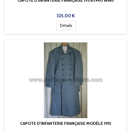
CAPOTE D'INFANTERIE FRANÇAISE 1939/1940 WWII
Prix
325,00 €
Détails
CAPOTE D'INFANTERIE FRANÇAISE MODÈLE 1915