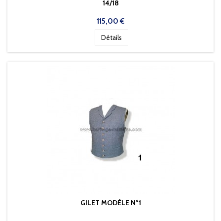
14/18
Prix
115,00 €
Détails
GILET MODÈLE N°1