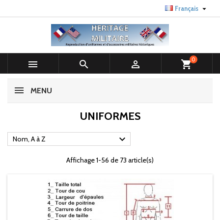

Français
0



shopping_cart
MENU
UNIFORMES

Nom, A à Z
Affichage 1-56 de 73 article(s)