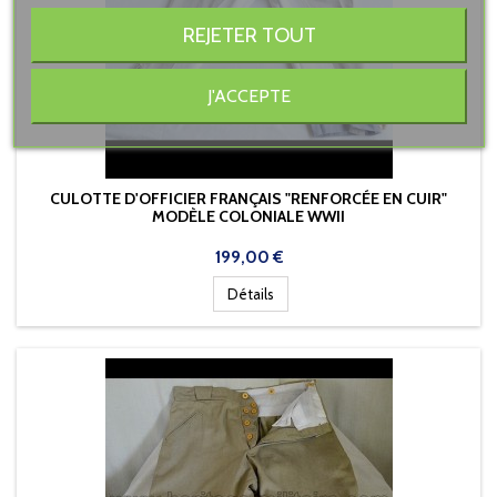
REJETER TOUT
J'ACCEPTE
CULOTTE D'OFFICIER FRANÇAIS "RENFORCÉE EN CUIR"
MODÈLE COLONIALE WWII
Prix
199,00 €
Détails