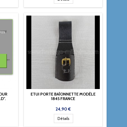
vos
POUR
ETUI PORTE BAÏONNETTE MODÈLE
D".
1845 FRANCE
Prix
24,90 €
Détails