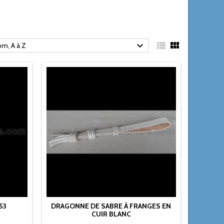



m, A à Z
53
DRAGONNE DE SABRE À FRANGES EN
CUIR BLANC