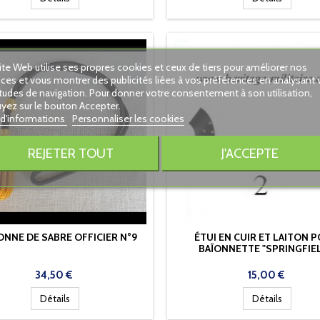
ite Web utilise ses propres cookies et ceux de tiers pour améliorer nos
ices et vous montrer des publicités liées à vos préférences en analysant 
tudes de navigation. Pour donner votre consentement à son utilisation,
yez sur le bouton Accepter.
 d'informations
Personnaliser les cookies
REJETER TOUT
J'ACCEPTE
NNE DE SABRE OFFICIER N°9
ÉTUI EN CUIR ET LAITON 
BAÏONNETTE "SPRINGFIEL
Prix
Prix
34,50 €
15,00 €
Détails
Détails