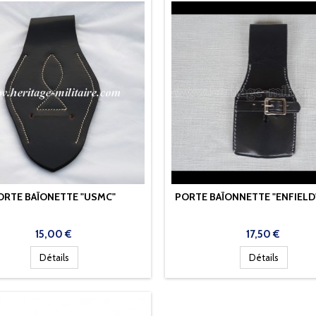
ORTE BAÏONETTE "USMC"
PORTE BAÏONNETTE "ENFIELD
Prix
Prix
15,00 €
17,50 €
Détails
Détails