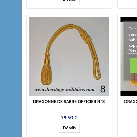
Ce s
serv
habi
appu
Plus
DRAGONNE DE SABRE OFFICIER N°8
DRAGO
Prix
29,50 €
Détails