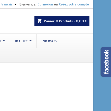

Français
Bienvenue,
Connexion
ou
Créez votre compte
shopping_cart
Panier:
0
Produits - 0,00 €
E
BOTTES
PROMOS