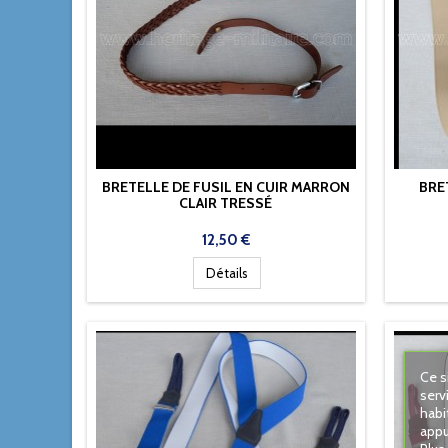
BRETELLE DE FUSIL EN CUIR MARRON
BRE
CLAIR TRESSÉ
Prix
12,50 €
Détails
Ce s
serv
habi
appu