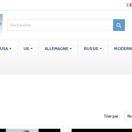

USA
UK
ALLEMAGNE
RUSSIE
MODERN
Trier par :
No