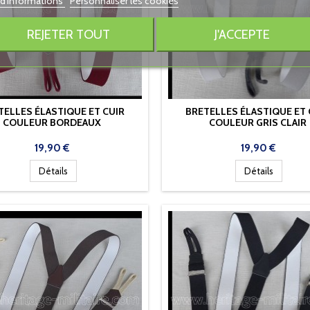
 d'informations
Personnaliser les cookies
REJETER TOUT
J'ACCEPTE
TELLES ÉLASTIQUE ET CUIR
BRETELLES ÉLASTIQUE ET 
COULEUR BORDEAUX
COULEUR GRIS CLAIR
Prix
Prix
19,90 €
19,90 €
Détails
Détails