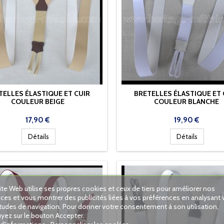
TELLES ÉLASTIQUE ET CUIR
BRETELLES ÉLASTIQUE ET 
COULEUR BEIGE
COULEUR BLANCHE
Prix
Prix
17,90 €
19,90 €
Détails
Détails
ite Web utilise ses propres cookies et ceux de tiers pour améliorer nos
ices et vous montrer des publicités liées à vos préférences en analysant 
tudes de navigation. Pour donner votre consentement à son utilisation,
yez sur le bouton Accepter.