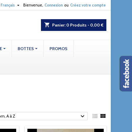

Français
Bienvenue,
Connexion
ou
Créez votre compte
shopping_cart
Panier:
0
Produits - 0,00 €
E
BOTTES
PROMOS



m, A à Z