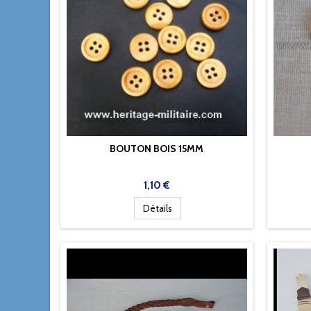
BOUTON BOIS 15MM
Prix
1,10 €
Détails