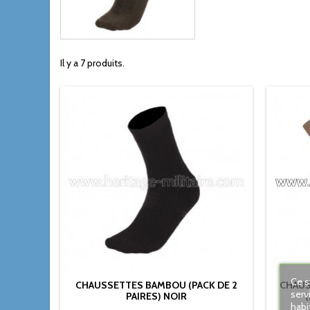
Il y a 7 produits.
Ce s
CHAUSSETTES BAMBOU (PACK DE 2
CHAUS
serv
PAIRES) NOIR
habi