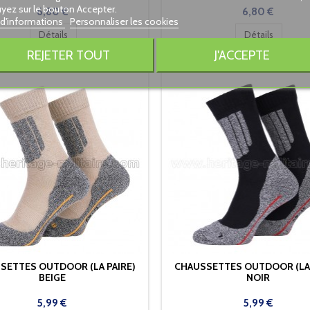
yez sur le bouton Accepter.
Prix
Prix
6,80 €
6,80 €
 d'informations
Personnaliser les cookies
Détails
Détails
REJETER TOUT
J'ACCEPTE
SETTES OUTDOOR (LA PAIRE)
CHAUSSETTES OUTDOOR (LA 
BEIGE
NOIR
Prix
Prix
5,99 €
5,99 €