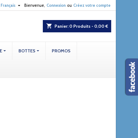

Français
Bienvenue,
Connexion
ou
Créez votre compte
shopping_cart
Panier:
0
Produits - 0,00 €
E
BOTTES
PROMOS