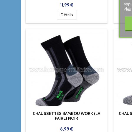
appu
Prix
11,99 €
Plus
Détails
CHAUSSETTES BAMBOU WORK (LA
CHAUS
PAIRE) NOIR
Prix
6,99 €