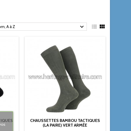



m, A à Z
TIQUES
CHAUSSETTES BAMBOU TACTIQUES
vos
(LA PAIRE) VERT ARMÉE