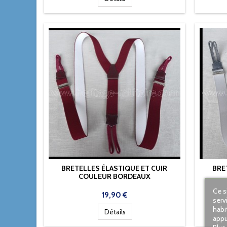
BRETELLES ÉLASTIQUE ET CUIR
BRE
COULEUR BORDEAUX
Ce s
Prix
19,90 €
serv
habi
Détails
appu