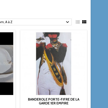



m, A à Z
BANDEROLE PORTE-FIFRE DE LA
GARDE 1ER EMPIRE