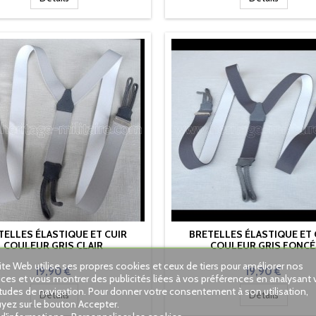
TELLES ÉLASTIQUE ET CUIR
BRETELLES ÉLASTIQUE ET 
COULEUR GRIS CLAIR
COULEUR GRIS FONCÉ
ite Web utilise ses propres cookies et ceux de tiers pour améliorer nos
Prix
Prix
19,90 €
19,90 €
ices et vous montrer des publicités liées à vos préférences en analysant 
tudes de navigation. Pour donner votre consentement à son utilisation,
Détails
Détails
yez sur le bouton Accepter.