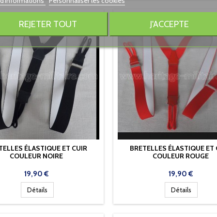
 d'informations
Personnaliser les cookies
REJETER TOUT
J'ACCEPTE
TELLES ÉLASTIQUE ET CUIR
BRETELLES ÉLASTIQUE ET 
COULEUR NOIRE
COULEUR ROUGE
Prix
Prix
19,90 €
19,90 €
Détails
Détails