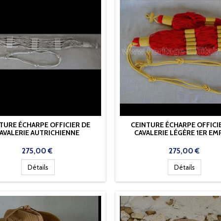
TURE ÉCHARPE OFFICIER DE
CEINTURE ÉCHARPE OFFICI
AVALERIE AUTRICHIENNE
CAVALERIE LÉGÈRE 1ER EM
Prix
Prix
275,00 €
275,00 €
Détails
Détails