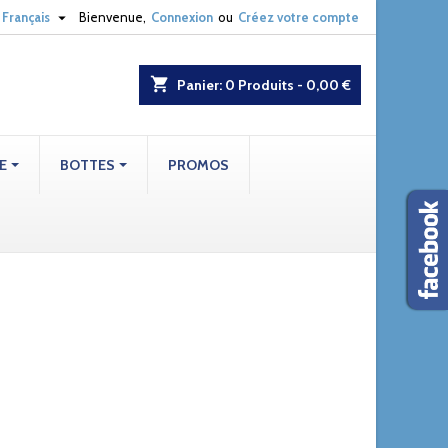

Français
Bienvenue,
Connexion
ou
Créez votre compte
shopping_cart
Panier:
0
Produits - 0,00 €
E
BOTTES
PROMOS