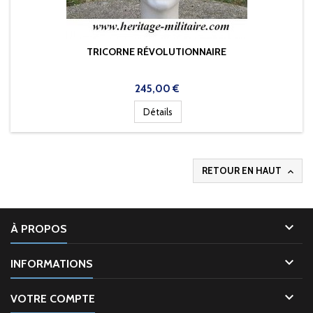
TRICORNE RÉVOLUTIONNAIRE
Prix
245,00 €
Détails
RETOUR EN HAUT


À PROPOS

INFORMATIONS

VOTRE COMPTE