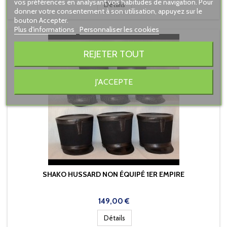
vos préférences en analysant vos habitudes de navigation. Pour
Détails
donner votre consentement à son utilisation, appuyez sur le
bouton Accepter.
Plus d'informations
Personnaliser les cookies
REJETER TOUT
J'ACCEPTE
SHAKO HUSSARD NON ÉQUIPÉ 1ER EMPIRE
Prix
149,00 €
Détails