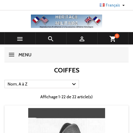

Français
0



shopping_cart
MENU
COIFFES

Nom, A à Z
Affichage 1-22 de 22 article(s)