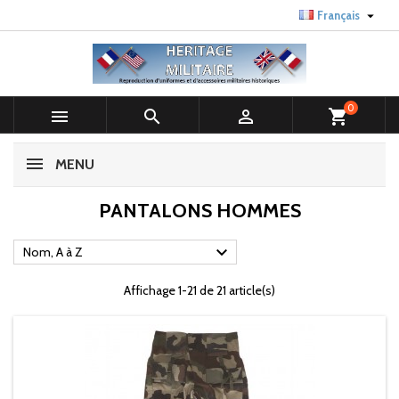

Français
0



shopping_cart
MENU
PANTALONS HOMMES

Nom, A à Z
Affichage 1-21 de 21 article(s)