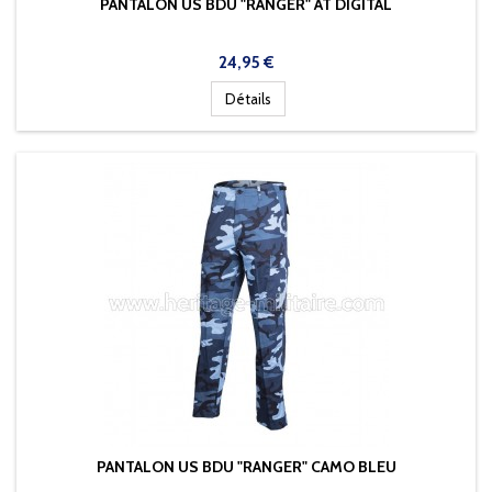
PANTALON US BDU "RANGER" AT DIGITAL
Prix
24,95 €
Détails
PANTALON US BDU "RANGER" CAMO BLEU