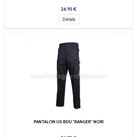
Prix
24,95 €
Détails
PANTALON US BDU "RANGER" NOIR