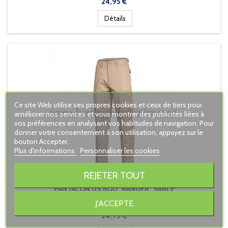
Prix
24,95 €
Détails
Ce site Web utilise ses propres cookies et ceux de tiers pour
améliorer nos services et vous montrer des publicités liées à
vos préférences en analysant vos habitudes de navigation. Pour
donner votre consentement à son utilisation, appuyez sur le
bouton Accepter.
Plus d'informations
Personnaliser les cookies
REJETER TOUT
PANTALON US BDU "RANGER" SABLE
J'ACCEPTE
Prix
24,95 €