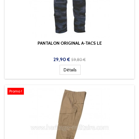
PANTALON ORIGINAL A-TACS LE
Prix
Prix
29,90 €
59,80 €
de
Détails
base
Promo !