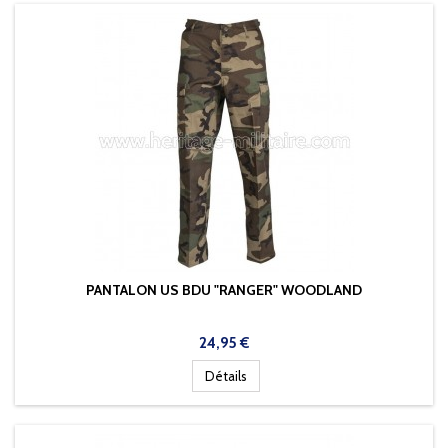
PANTALON US BDU "RANGER" WOODLAND
Prix
24,95 €
Détails