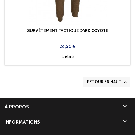
SURVÊTEMENT TACTIQUE DARK COYOTE
Prix
26,50 €
Détails
RETOUR EN HAUT


À PROPOS

INFORMATIONS