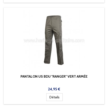
PANTALON US BDU "RANGER" VERT ARMÉE
Prix
24,95 €
Détails