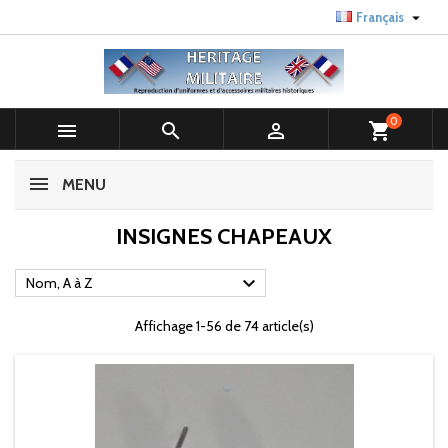

Français
0



shopping_cart
MENU
INSIGNES CHAPEAUX

Nom, A à Z
Affichage 1-56 de 74 article(s)