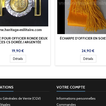
 POUR OFFICIER RONDE DEUX
ÉCHARPE D'OFFICIER EN SOIE
CES CS DORÉE / ARGENTÉE
Prix
Prix
19,90 €
24,90 €
Détails
Détails
ATIONS
VOTRE COMPTE
s Générales de Vente (CGV)
Informations personnelles
légales
Commandes