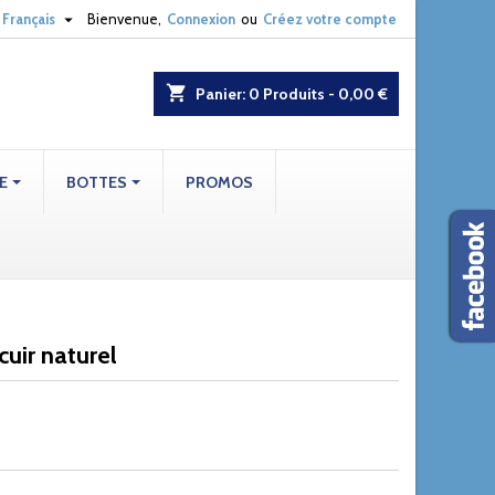

Français
Bienvenue,
Connexion
ou
Créez votre compte
shopping_cart
Panier:
0
Produits - 0,00 €
E
BOTTES
PROMOS
cuir naturel