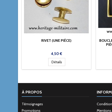
RIVET (UNE PIÈCE)
BOUCLE
PIÈ
Prix
4,50 €
Détails
À PROPOS
INFORM
Témoignages
Condition
Promotions
Mentions 