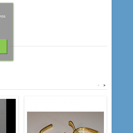
vos
<
>